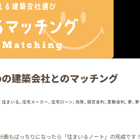
めの建築会社とのマッチング
せ
,
住まいる
,
住宅メーカー
,
住宅ローン
,
佐賀
,
固定金利
,
変動金利
,
夢
,
家
計画もばっちりになったら「住まいるノート」の完成です