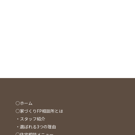
○ホーム
○家づくりFP相談所とは
・スタッフ紹介
・選ばれる3つの理由
○住宅相談メニュー